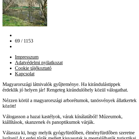
69 / 1153
Impresszum
Adatvédelmi nyilatkozat
Cookie tájékoztató
Kapcsolat
Magyarországi látnivalók gyűjteménye. Ha kirándulástippek
érdeklik jó helyen jár! Rengeteg kirándulóhely közül válogathat.
Nézzen körül a magyarországi arborétumok, tanösvények állatkertek
között!
Válogasson a hazai kastélyok, várak kínálatából! Múzeumok,
kiállítások, skanzenek és panoptikumok várják.
Válassza ki, hogy melyik gyógyfürdőben, élményfürdőben szeretne
lazítani! Az erdei túrák mellett kisvasutak is megtalálhatók turisztikai