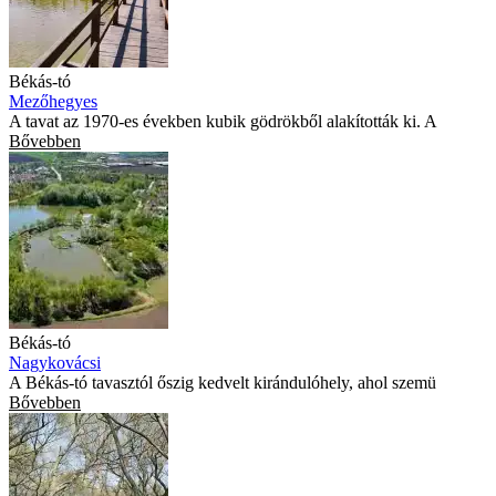
Békás-tó
Mezőhegyes
A tavat az 1970-es években kubik gödrökből alakították ki. A
Bővebben
Békás-tó
Nagykovácsi
A Békás-tó tavasztól őszig kedvelt kirándulóhely, ahol szemü
Bővebben