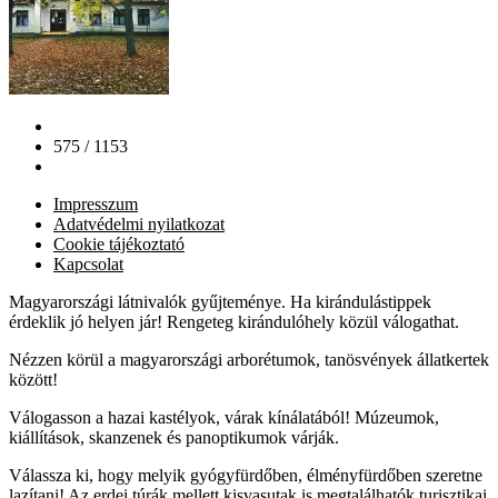
575 / 1153
Impresszum
Adatvédelmi nyilatkozat
Cookie tájékoztató
Kapcsolat
Magyarországi látnivalók gyűjteménye. Ha kirándulástippek
érdeklik jó helyen jár! Rengeteg kirándulóhely közül válogathat.
Nézzen körül a magyarországi arborétumok, tanösvények állatkertek
között!
Válogasson a hazai kastélyok, várak kínálatából! Múzeumok,
kiállítások, skanzenek és panoptikumok várják.
Válassza ki, hogy melyik gyógyfürdőben, élményfürdőben szeretne
lazítani! Az erdei túrák mellett kisvasutak is megtalálhatók turisztikai