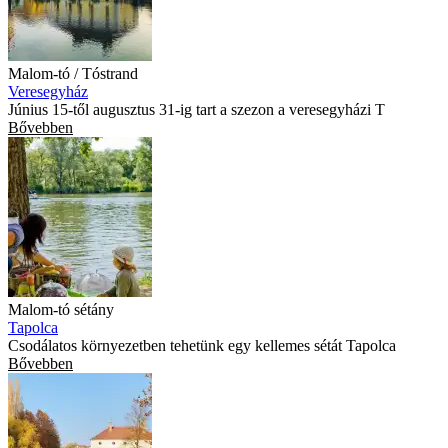
Malom-tó / Tóstrand
Veresegyház
Június 15-től augusztus 31-ig tart a szezon a veresegyházi T
Bővebben
Malom-tó sétány
Tapolca
Csodálatos környezetben tehetünk egy kellemes sétát Tapolca
Bővebben