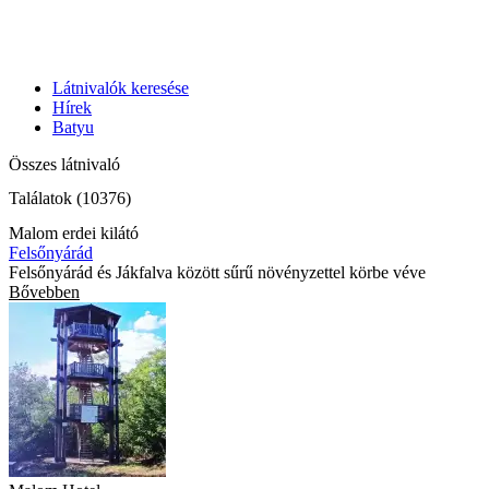
Látnivalók keresése
Hírek
Batyu
Összes látnivaló
Találatok (10376)
Malom erdei kilátó
Felsőnyárád
Felsőnyárád és Jákfalva között sűrű növényzettel körbe véve
Bővebben