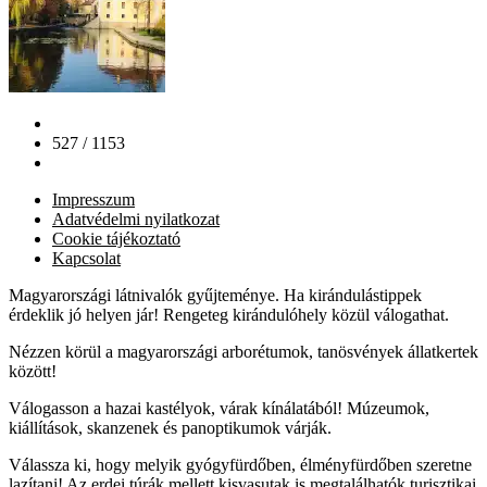
527 / 1153
Impresszum
Adatvédelmi nyilatkozat
Cookie tájékoztató
Kapcsolat
Magyarországi látnivalók gyűjteménye. Ha kirándulástippek
érdeklik jó helyen jár! Rengeteg kirándulóhely közül válogathat.
Nézzen körül a magyarországi arborétumok, tanösvények állatkertek
között!
Válogasson a hazai kastélyok, várak kínálatából! Múzeumok,
kiállítások, skanzenek és panoptikumok várják.
Válassza ki, hogy melyik gyógyfürdőben, élményfürdőben szeretne
lazítani! Az erdei túrák mellett kisvasutak is megtalálhatók turisztikai