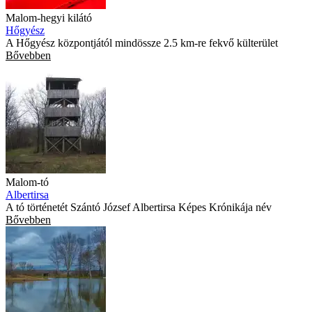
Malom-hegyi kilátó
Hőgyész
A Hőgyész központjától mindössze 2.5 km-re fekvő külterület
Bővebben
Malom-tó
Albertirsa
A tó történetét Szántó József Albertirsa Képes Krónikája név
Bővebben