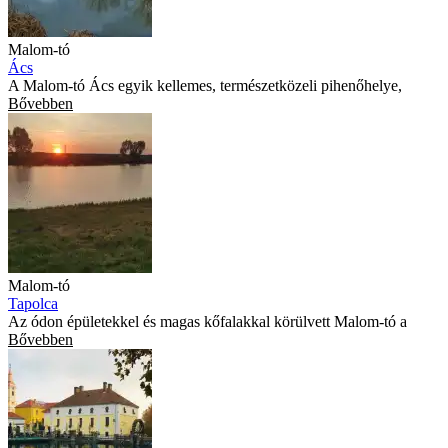
Malom-tó
Ács
A Malom-tó Ács egyik kellemes, természetközeli pihenőhelye,
Bővebben
Malom-tó
Tapolca
Az ódon épületekkel és magas kőfalakkal körülvett Malom-tó a
Bővebben