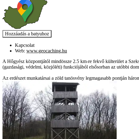
Kapcsolat
Web:
www.geocaching.hu
A Hőgyész központjától mindössze 2.5 km-re fekvő külterület a Szekszárd
(gazdasági, védelmi, közjóléti) funkciójából elsősorban az utóbbi domin
Az erdészet munkatársai a zöld tanösvény legmagasabb pontján háromsz