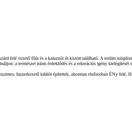
 felé vezető főút és a kalaznói út között található. A terület tulajdono
áljon: a természet iránti érdeklődés és a rekreációs igény kielégítését s
intes, faszerkezetű kilátót építettek, ahonnan elsősorban ÉNy felé, H