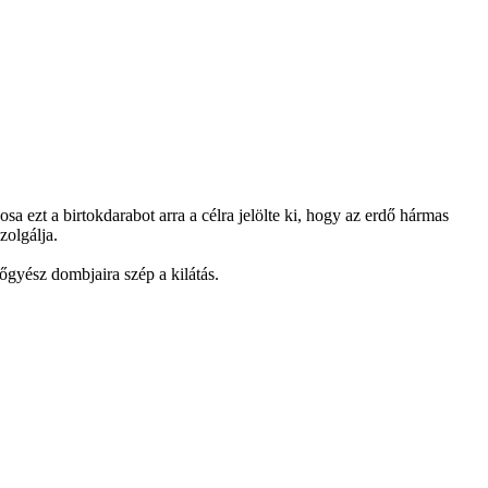
sa ezt a birtokdarabot arra a célra jelölte ki, hogy az erdő hármas
zolgálja.
őgyész dombjaira szép a kilátás.