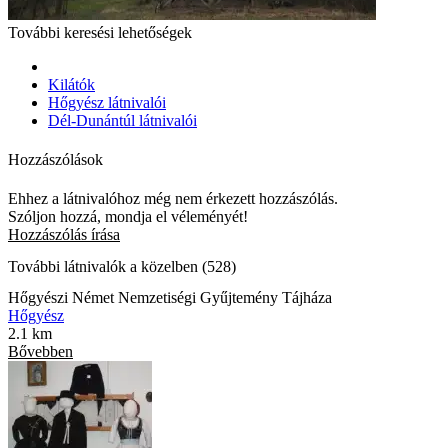
További keresési lehetőségek
Kilátók
Hőgyész látnivalói
Dél-Dunántúl látnivalói
Hozzászólások
Ehhez a látnivalóhoz még nem érkezett hozzászólás.
Szóljon hozzá, mondja el véleményét!
Hozzászólás írása
További látnivalók a közelben (528)
Hőgyészi Német Nemzetiségi Gyűjtemény Tájháza
Hőgyész
2.1 km
Bővebben