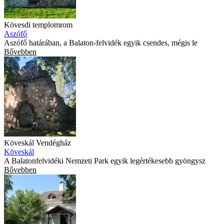
Kövesdi templomrom
Aszófő
Aszófő határában, a Balaton-felvidék egyik csendes, mégis le
Bővebben
Köveskál Vendégház
Köveskál
A Balatonfelvidéki Nemzeti Park egyik legértékesebb gyöngysz
Bővebben