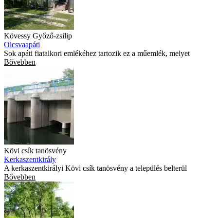
Kövessy Győző-zsilip
Olcsvaapáti
Sok apáti fiatalkori emlékéhez tartozik ez a műemlék, melyet
Bővebben
Kövi csík tanösvény
Kerkaszentkirály
A kerkaszentkirályi Kövi csík tanösvény a település belterül
Bővebben