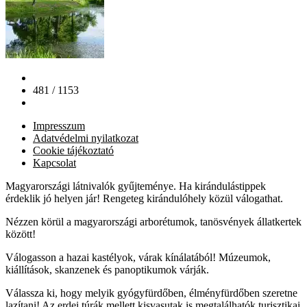
481 / 1153
Impresszum
Adatvédelmi nyilatkozat
Cookie tájékoztató
Kapcsolat
Magyarországi látnivalók gyűjteménye. Ha kirándulástippek
érdeklik jó helyen jár! Rengeteg kirándulóhely közül válogathat.
Nézzen körül a magyarországi arborétumok, tanösvények állatkertek
között!
Válogasson a hazai kastélyok, várak kínálatából! Múzeumok,
kiállítások, skanzenek és panoptikumok várják.
Válassza ki, hogy melyik gyógyfürdőben, élményfürdőben szeretne
lazítani! Az erdei túrák mellett kisvasutak is megtalálhatók turisztikai