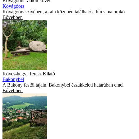
Kővágóörs Malomkövei
Kővágóörs
Kővágóörs szívében, a falu közepén található a híres malomkö
Bővebben
Köves-hegyi Terasz Kilátó
Bakonybél
A Bakony festői tájain, Bakonybél északkeleti határában emel
Bővebben