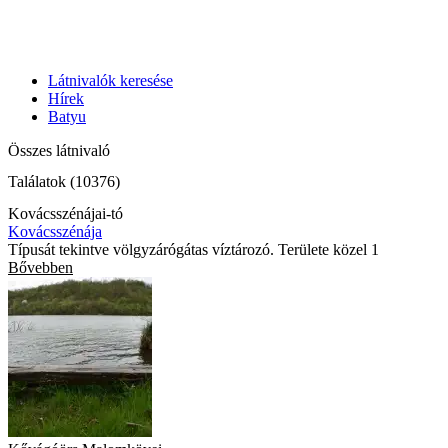
Látnivalók keresése
Hírek
Batyu
Összes látnivaló
Találatok (10376)
Kovácsszénájai-tó
Kovácsszénája
Típusát tekintve völgyzárógátas víztározó. Területe közel 1
Bővebben