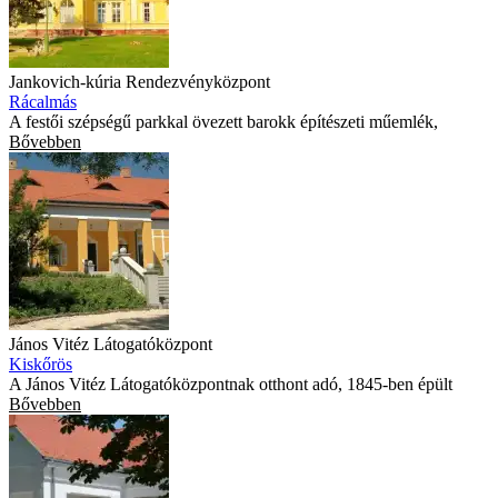
Jankovich-kúria Rendezvényközpont
Rácalmás
A festői szépségű parkkal övezett barokk építészeti műemlék,
Bővebben
János Vitéz Látogatóközpont
Kiskőrös
A János Vitéz Látogatóközpontnak otthont adó, 1845-ben épült
Bővebben