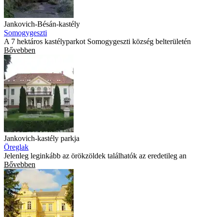
Jankovich-Bésán-kastély
Somogygeszti
A 7 hektáros kastélyparkot Somogygeszti község belterületén
Bővebben
Jankovich-kastély parkja
Öreglak
Jelenleg leginkább az örökzöldek találhatók az eredetileg an
Bővebben