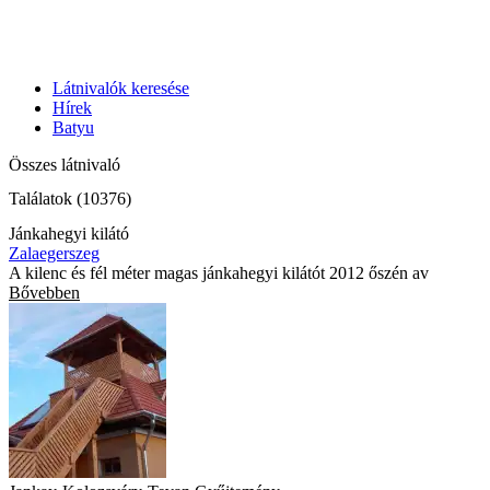
Látnivalók keresése
Hírek
Batyu
Összes látnivaló
Találatok (10376)
Jánkahegyi kilátó
Zalaegerszeg
A kilenc és fél méter magas jánkahegyi kilátót 2012 őszén av
Bővebben