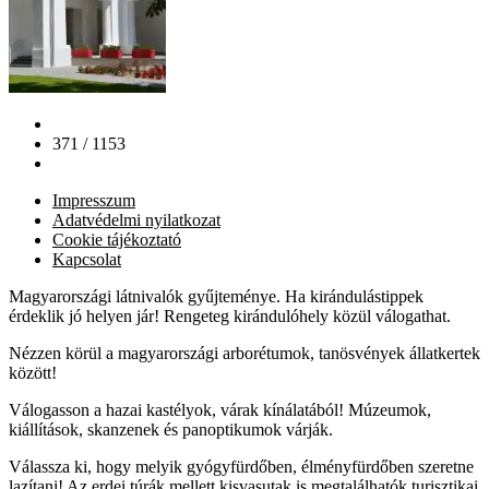
371 / 1153
Impresszum
Adatvédelmi nyilatkozat
Cookie tájékoztató
Kapcsolat
Magyarországi látnivalók gyűjteménye. Ha kirándulástippek
érdeklik jó helyen jár! Rengeteg kirándulóhely közül válogathat.
Nézzen körül a magyarországi arborétumok, tanösvények állatkertek
között!
Válogasson a hazai kastélyok, várak kínálatából! Múzeumok,
kiállítások, skanzenek és panoptikumok várják.
Válassza ki, hogy melyik gyógyfürdőben, élményfürdőben szeretne
lazítani! Az erdei túrák mellett kisvasutak is megtalálhatók turisztikai