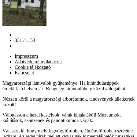
331 / 1153
Impresszum
Adatvédelmi nyilatkozat
Cookie tájékoztató
Kapcsolat
Magyarországi látnivalók gyűjteménye. Ha kirándulástippek
érdeklik jó helyen jár! Rengeteg kirándulóhely közül válogathat.
Nézzen körül a magyarországi arborétumok, tanösvények állatkertek
között!
Válogasson a hazai kastélyok, várak kínálatából! Múzeumok,
kiállítások, skanzenek és panoptikumok várják.
Válassza ki, hogy melyik gyógyfürdőben, élményfürdőben szeretne
lazítani! Az erdei túrák mellett kisvasutak is megtalálhatók turisztikai