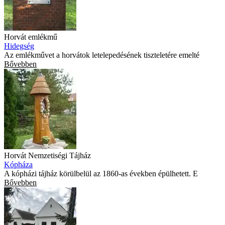
Horvát emlékmű
Hidegség
Az emlékművet a horvátok letelepedésének tiszteletére emelté
Bővebben
Horvát Nemzetiségi Tájház
Kópháza
A kópházi tájház körülbelül az 1860-as években épülhetett. E
Bővebben