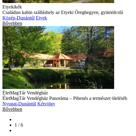
Etyekikék
Családias kabin szálláshely az Etyeki Öreghegyen, gyümölcsfá
Közép-Dunántúl
Etyek
Bővebben
ÉletMagTár Vendégház
ÉletMagTár Vendégház Panoráma – Pihenés a természet öleléséb
Nyugat-Dunántúl
Kétvölgy
Bővebben
1 / 6