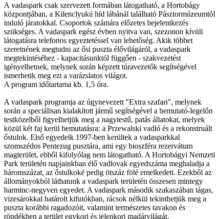
A vadaspark csak szervezett formában látogatható, a Hortobágy
központjában, a Kilenclyukú híd lábánál található Pásztormúzeumtól
induló járatokkal. Csoportok számára előzetes bejelentkezés
szükséges. A vadaspark egész évben nyitva van, szezonon kívüli
látogatásra telefonos egyeztetéssel van lehetőség. Akik többet
szeretnének megtudni az ősi puszta élővilágáról, a vadaspark
megtekintéséhez - kapacitásunktól függően - szakvezetést
igényelhetnek, melynek során képzett túravezetők segítségével
ismerhetik meg ezt a varázslatos világot.
A program időtartama kb. 1,5 óra.
A vadaspark programja az úgynevezett "Extra szafari", melynek
során a speciálisan kialakított jármű segítségével a bemutató-legelőn
testközelből figyelhetjük meg a nagytestű, patás állatokat, melyek
közül két faj kerül bemutatásra: a Przewalski vadló és a rekonstruált
őstulok. Első egyedeik 1997-ben kerültek a vadasparkkal
szomszédos Pentezug pusztára, ami egy bioszféra rezervátum
magterület, ebből kifolyólag nem látogatható. A Hortobágyi Nemzeti
Park területén napjainkban élő vadlovak egyedszáma meghaladja a
háromszázat, az őstulkoké pedig ötszáz fölé emelkedett. Ezekből az
állományokból láthatunk a vadaspark területén összesen mintegy
harminc-negyven egyedet. A vadaspark második szakaszában tágas,
vizesárokkal határolt kifutókban, rácsok nélkül tekinthetjük meg a
puszta korábbi ragadozóit, valamint természetes tavakon és
röpdékben a terület egykori és jelenkori madárvilágát.