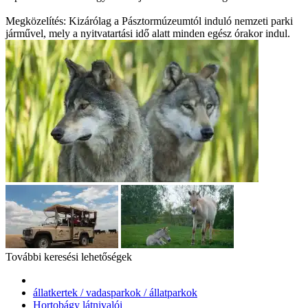
Megközelítés: Kizárólag a Pásztormúzeumtól induló nemzeti parki
járművel, mely a nyitvatartási idő alatt minden egész órakor indul.
További keresési lehetőségek
állatkertek / vadasparkok / állatparkok
Hortobágy látnivalói