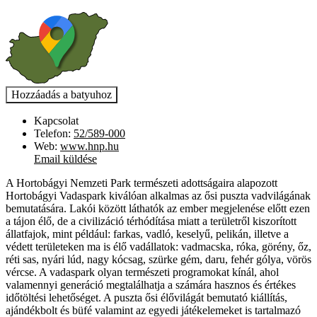
Kapcsolat
Telefon:
52/589-000
Web:
www.hnp.hu
Email küldése
A Hortobágyi Nemzeti Park természeti adottságaira alapozott
Hortobágyi Vadaspark kiválóan alkalmas az ősi puszta vadvilágának
bemutatására. Lakói között láthatók az ember megjelenése előtt ezen
a tájon élő, de a civilizáció térhódítása miatt a területről kiszorított
állatfajok, mint például: farkas, vadló, keselyű, pelikán, illetve a
védett területeken ma is élő vadállatok: vadmacska, róka, görény, őz,
réti sas, nyári lúd, nagy kócsag, szürke gém, daru, fehér gólya, vörös
vércse. A vadaspark olyan természeti programokat kínál, ahol
valamennyi generáció megtalálhatja a számára hasznos és értékes
időtöltési lehetőséget. A puszta ősi élővilágát bemutató kiállítás,
ajándékbolt és büfé valamint az egyedi játékelemeket is tartalmazó