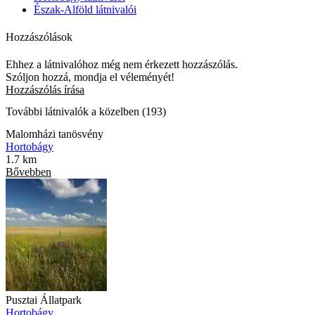
Észak-Alföld látnivalói
Hozzászólások
Ehhez a látnivalóhoz még nem érkezett hozzászólás.
Szóljon hozzá, mondja el véleményét!
Hozzászólás írása
További látnivalók a közelben (193)
Malomházi tanösvény
Hortobágy
1.7 km
Bővebben
Pusztai Állatpark
Hortobágy