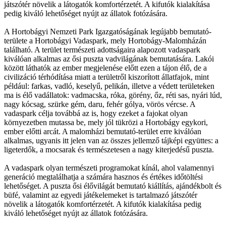
játszótér növelik a látogatók komfortérzetét. A kifutók kialakítása
pedig kiváló lehetőséget nyújt az állatok fotózására.
A Hortobágyi Nemzeti Park Igazgatóságának legújabb bemutató-
területe a Hortobágyi Vadaspark, mely Hortobágy-Malomházán
található. A terület természeti adottságaira alapozott vadaspark
kiválóan alkalmas az ősi puszta vadvilágának bemutatására. Lakói
között láthatók az ember megjelenése előtt ezen a tájon élő, de a
civilizáció térhódítása miatt a területről kiszorított állatfajok, mint
például: farkas, vadló, keselyű, pelikán, illetve a védett területeken
ma is élő vadállatok: vadmacska, róka, görény, őz, réti sas, nyári lúd,
nagy kócsag, szürke gém, daru, fehér gólya, vörös vércse. A
vadaspark célja továbbá az is, hogy ezeket a fajokat olyan
környezetben mutassa be, mely jól tükrözi a Hortobágy egykori,
ember előtti arcát. A malomházi bemutató-terület erre kiválóan
alkalmas, ugyanis itt jelen van az összes jellemző tájképi együttes: a
ligeterdők, a mocsarak és természetesen a nagy kiterjedésű puszta.
A vadaspark olyan természeti programokat kínál, ahol valamennyi
generáció megtalálhatja a számára hasznos és értékes időtöltési
lehetőséget. A puszta ősi élővilágát bemutató kiállítás, ajándékbolt és
büfé, valamint az egyedi játékelemeket is tartalmazó játszótér
növelik a látogatók komfortérzetét. A kifutók kialakítása pedig
kiváló lehetőséget nyújt az állatok fotózására.