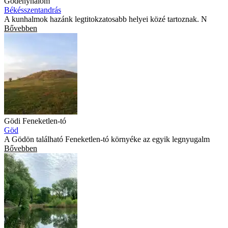
Gödényhalom
Békésszentandrás
A kunhalmok hazánk legtitokzatosabb helyei közé tartoznak. N
Bővebben
Gödi Feneketlen-tó
Göd
A Gödön található Feneketlen-tó környéke az egyik legnyugalm
Bővebben