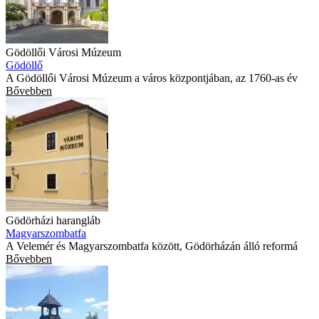
Gödöllői Városi Múzeum
Gödöllő
A Gödöllői Városi Múzeum a város központjában, az 1760-as év
Bővebben
Gödörházi harangláb
Magyarszombatfa
A Velemér és Magyarszombatfa között, Gödörházán álló reformá
Bővebben