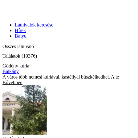
Látnivalók keresése
Hírek
Batyu
Összes látnivaló
Találatok (10376)
Gödény kúria
Balkány
A város több nemesi kúriával, kastéllyal büszkélkedhet. A te
Bővebben