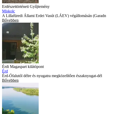
Erdészettörténeti Gyűjtemény
Miskolc
A Lillafüredi Állami Erdei Vasút (LÁEV) végállomásán (Garadn
Bővebben
Érdi Magaspart kilátópont
Érd
Érd-Ófalutól délre és nyugatra megközelítően északnyugat-dél
Bővebben