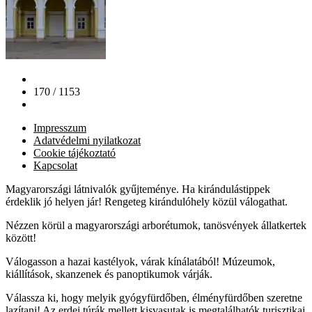
170 / 1153
Impresszum
Adatvédelmi nyilatkozat
Cookie tájékoztató
Kapcsolat
Magyarországi látnivalók gyűjteménye. Ha kirándulástippek
érdeklik jó helyen jár! Rengeteg kirándulóhely közül válogathat.
Nézzen körül a magyarországi arborétumok, tanösvények állatkertek
között!
Válogasson a hazai kastélyok, várak kínálatából! Múzeumok,
kiállítások, skanzenek és panoptikumok várják.
Válassza ki, hogy melyik gyógyfürdőben, élményfürdőben szeretne
lazítani! Az erdei túrák mellett kisvasutak is megtalálhatók turisztikai