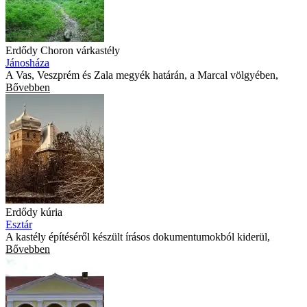
Erdődy Choron várkastély
Jánosháza
A Vas, Veszprém és Zala megyék határán, a Marcal völgyében,
Bővebben
Erdődy kúria
Esztár
A kastély építéséről készült írásos dokumentumokból kiderül,
Bővebben