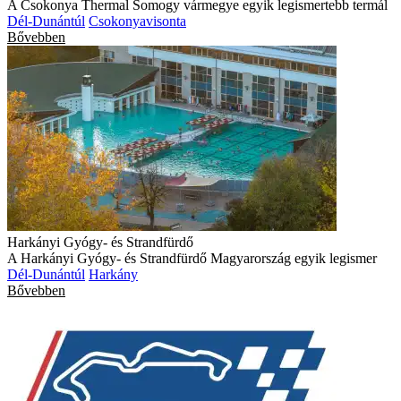
A Csokonya Thermal Somogy vármegye egyik legismertebb termál
Dél-Dunántúl
Csokonyavisonta
Bővebben
Harkányi Gyógy- és Strandfürdő
A Harkányi Gyógy- és Strandfürdő Magyarország egyik legismer
Dél-Dunántúl
Harkány
Bővebben