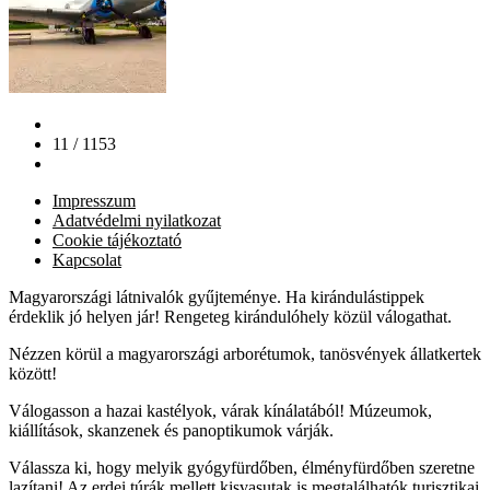
11 / 1153
Impresszum
Adatvédelmi nyilatkozat
Cookie tájékoztató
Kapcsolat
Magyarországi látnivalók gyűjteménye. Ha kirándulástippek
érdeklik jó helyen jár! Rengeteg kirándulóhely közül válogathat.
Nézzen körül a magyarországi arborétumok, tanösvények állatkertek
között!
Válogasson a hazai kastélyok, várak kínálatából! Múzeumok,
kiállítások, skanzenek és panoptikumok várják.
Válassza ki, hogy melyik gyógyfürdőben, élményfürdőben szeretne
lazítani! Az erdei túrák mellett kisvasutak is megtalálhatók turisztikai