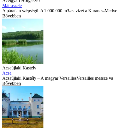
Acélgyári Horgásztó
Mátraszele
A páratlan szépségű tó 1.000.000 m3-es vizét a Karancs-Medve
Bővebben
Acsaújlaki Kastély
Acsa
Acsaújlaki Kastély – A magyar VersaillesVersailles messze va
Bővebben