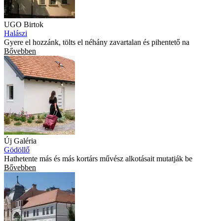
UGO Birtok
Halászi
Gyere el hozzánk, tölts el néhány zavartalan és pihentető na
Bővebben
Új Galéria
Gödöllő
Hathetente más és más kortárs művész alkotásait mutatják be
Bővebben