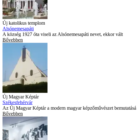
Új katolikus templom
Alsónemesapáti
A község 1927 óta viseli az Alsónemesapáti nevet, ekkor vált
Bővebben
Új Magyar Képtár
Székesfehérvár
Az Új Magyar Képtár a modern magyar képzőművészet bemutatásá
Bővebben