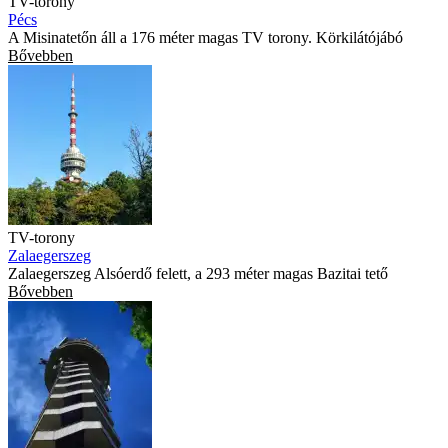
TV-torony
Pécs
A Misinatetőn áll a 176 méter magas TV torony. Körkilátójábó
Bővebben
TV-torony
Zalaegerszeg
Zalaegerszeg Alsóerdő felett, a 293 méter magas Bazitai tető
Bővebben