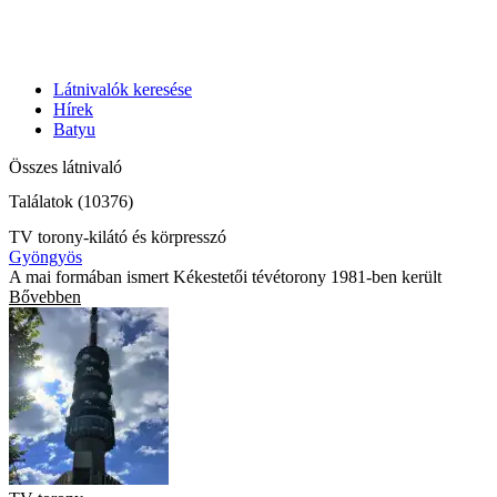
Látnivalók keresése
Hírek
Batyu
Összes látnivaló
Találatok (10376)
TV torony-kilátó és körpresszó
Gyöngyös
A mai formában ismert Kékestetői tévétorony 1981-ben került
Bővebben