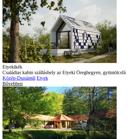
Etyekikék
Családias kabin szálláshely az Etyeki Öreghegyen, gyümölcsfá
Közép-Dunántúl
Etyek
Bővebben