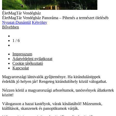
ÉletMagTár Vendégház
ÉletMagTár Vendégház Panoráma – Pihenés a természet öleléséb
Nyugat-Dunántúl
Kétvölgy
Bővebben
1 / 6
Impresszum
Adatvédelmi nyilatkozat
Cookie tájékoztató
Kapcsolat
Magyarországi látnivalók gyűjteménye. Ha kirándulástippek
érdeklik jó helyen jár! Rengeteg kirándulóhely közül válogathat.
Nézzen körül a magyarországi arborétumok, tanösvények állatkertek
között!
Válogasson a hazai kastélyok, várak kínálatából! Múzeumok,
kiállítások, skanzenek és panoptikumok várják.