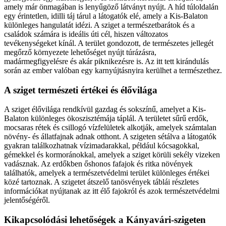
amely már önmagában is lenyűgöző látványt nyújt. A híd túloldalán
egy érintetlen, idilli táj tárul a látogatók elé, amely a Kis-Balaton
különleges hangulatát idézi. A sziget a természetbarátok és a
családok számára is ideális úti cél, hiszen változatos
tevékenységeket kínál. A terület gondozott, de természetes jellegét
megőrző környezete lehetőséget nyújt túrázásra,
madármegfigyelésre és akár piknikezésre is. Az itt tett kirándulás
során az ember valóban egy karnyújtásnyira kerülhet a természethez.
A sziget természeti értékei és élővilága
A sziget élővilága rendkívül gazdag és sokszínű, amelyet a Kis-
Balaton különleges ökoszisztémája táplál. A területet sűrű erdők,
mocsaras rétek és csillogó vízfelületek alkotják, amelyek számtalan
növény- és állatfajnak adnak otthont. A szigeten sétálva a látogatók
gyakran találkozhatnak vízimadarakkal, például kócsagokkal,
gémekkel és kormoránokkal, amelyek a sziget körüli sekély vizeken
vadásznak. Az erdőkben őshonos fafajok és ritka növények
találhatók, amelyek a természetvédelmi terület különleges értékei
közé tartoznak. A szigetet átszelő tanösvények táblái részletes
információkat nyújtanak az itt élő fajokról és azok természetvédelmi
jelentőségéről.
Kikapcsolódási lehetőségek a Kányavári-szigeten