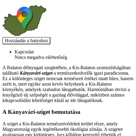
Kapcsolat
Nincs megadva elérhetőség
A Balaton délnyugati szegletében, a Kis-Balaton szomszédságában
található
Kányavári-sziget
a természetkedvelők igazi paradicsoma.
Ez a különleges sziget nemcsak természeti értékei miatt híres, hanem
azért is, mert egyike azon kevés helyeknek a Kis-Balaton
környékén, amelyek szabadon látogathatók. Harmóniában ötvözi a
lenyűgöző táj szépségét a gazdag élővilággal, miközben számos
kikapcsolódási lehetőséget kínál az ide látogatóknak.
A Kányavári-sziget bemutatása
A sziget a Kis-Balaton természetvédelmi terület része, amely
Magyarország egyik legértékesebb ökológiai zónája. A szigetet
gyalogosan egy különleges, íves kőhídon keresztül érhetjük el,