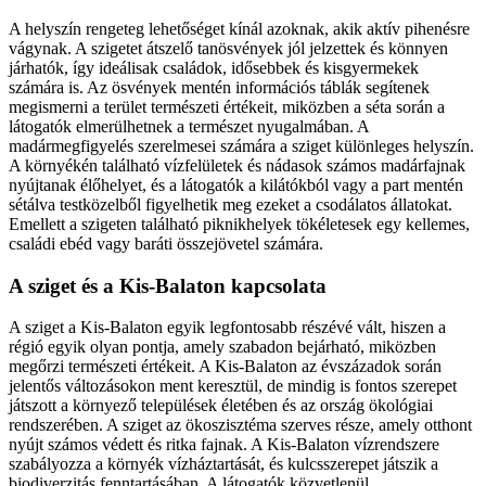
A helyszín rengeteg lehetőséget kínál azoknak, akik aktív pihenésre
vágynak. A szigetet átszelő tanösvények jól jelzettek és könnyen
járhatók, így ideálisak családok, idősebbek és kisgyermekek
számára is. Az ösvények mentén információs táblák segítenek
megismerni a terület természeti értékeit, miközben a séta során a
látogatók elmerülhetnek a természet nyugalmában. A
madármegfigyelés szerelmesei számára a sziget különleges helyszín.
A környékén található vízfelületek és nádasok számos madárfajnak
nyújtanak élőhelyet, és a látogatók a kilátókból vagy a part mentén
sétálva testközelből figyelhetik meg ezeket a csodálatos állatokat.
Emellett a szigeten található piknikhelyek tökéletesek egy kellemes,
családi ebéd vagy baráti összejövetel számára.
A sziget és a Kis-Balaton kapcsolata
A sziget a Kis-Balaton egyik legfontosabb részévé vált, hiszen a
régió egyik olyan pontja, amely szabadon bejárható, miközben
megőrzi természeti értékeit. A Kis-Balaton az évszázadok során
jelentős változásokon ment keresztül, de mindig is fontos szerepet
játszott a környező települések életében és az ország ökológiai
rendszerében. A sziget az ökoszisztéma szerves része, amely otthont
nyújt számos védett és ritka fajnak. A Kis-Balaton vízrendszere
szabályozza a környék vízháztartását, és kulcsszerepet játszik a
biodiverzitás fenntartásában. A látogatók közvetlenül