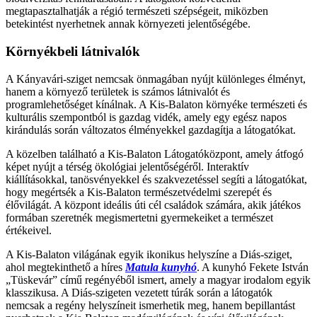
megtapasztalhatják a régió természeti szépségeit, miközben
betekintést nyerhetnek annak környezeti jelentőségébe.
Környékbeli látnivalók
A Kányavári-sziget nemcsak önmagában nyújt különleges élményt,
hanem a környező területek is számos látnivalót és
programlehetőséget kínálnak. A Kis-Balaton környéke természeti és
kulturális szempontból is gazdag vidék, amely egy egész napos
kirándulás során változatos élményekkel gazdagítja a látogatókat.
A közelben található a Kis-Balaton Látogatóközpont, amely átfogó
képet nyújt a térség ökológiai jelentőségéről. Interaktív
kiállításokkal, tanösvényekkel és szakvezetéssel segíti a látogatókat,
hogy megértsék a Kis-Balaton természetvédelmi szerepét és
élővilágát. A központ ideális úti cél családok számára, akik játékos
formában szeretnék megismertetni gyermekeiket a természet
értékeivel.
A Kis-Balaton világának egyik ikonikus helyszíne a Diás-sziget,
ahol megtekinthető a híres
Matula kunyhó
. A kunyhó Fekete István
„Tüskevár” című regényéből ismert, amely a magyar irodalom egyik
klasszikusa. A Diás-szigeten vezetett túrák során a látogatók
nemcsak a regény helyszíneit ismerhetik meg, hanem bepillantást