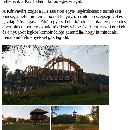
felfedezik a Kis-Balaton különleges világát.
A Kányavári-sziget a Kis-Balaton egyik legértékesebb természeti
kincse, amely minden látogatót lenyűgöz érintetlen szépségével és
gazdag élővilágával. Akár egy családi kirándulást, akár egy csendes,
elvonulós napot tervezünk, tökéletes választás. A természeti értékek
és a nyugodt légkör kombinációja garantálja, hogy itt mindenki
maradandó élményekkel gazdagodik.