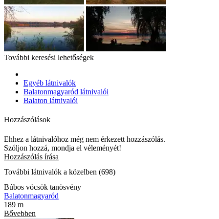
További keresési lehetőségek
Egyéb látnivalók
Balatonmagyaród látnivalói
Balaton látnivalói
Hozzászólások
Ehhez a látnivalóhoz még nem érkezett hozzászólás.
Szóljon hozzá, mondja el véleményét!
Hozzászólás írása
További látnivalók a közelben (698)
Búbos vöcsök tanösvény
Balatonmagyaród
189 m
Bővebben