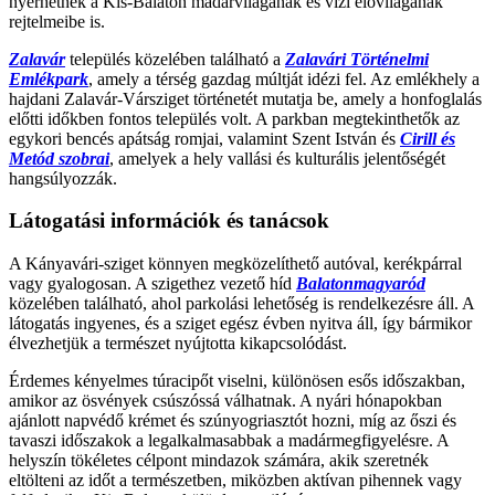
nyerhetnek a Kis-Balaton madárvilágának és vízi élővilágának
rejtelmeibe is.
Zalavár
település közelében található a
Zalavári Történelmi
Emlékpark
, amely a térség gazdag múltját idézi fel. Az emlékhely a
hajdani Zalavár-Vársziget történetét mutatja be, amely a honfoglalás
előtti időkben fontos település volt. A parkban megtekinthetők az
egykori bencés apátság romjai, valamint Szent István és
Cirill és
Metód szobrai
, amelyek a hely vallási és kulturális jelentőségét
hangsúlyozzák.
Látogatási információk és tanácsok
A Kányavári-sziget könnyen megközelíthető autóval, kerékpárral
vagy gyalogosan. A szigethez vezető híd
Balatonmagyaród
közelében található, ahol parkolási lehetőség is rendelkezésre áll. A
látogatás ingyenes, és a sziget egész évben nyitva áll, így bármikor
élvezhetjük a természet nyújtotta kikapcsolódást.
Érdemes kényelmes túracipőt viselni, különösen esős időszakban,
amikor az ösvények csúszóssá válhatnak. A nyári hónapokban
ajánlott napvédő krémet és szúnyogriasztót hozni, míg az őszi és
tavaszi időszakok a legalkalmasabbak a madármegfigyelésre. A
helyszín tökéletes célpont mindazok számára, akik szeretnék
eltölteni az időt a természetben, miközben aktívan pihennek vagy