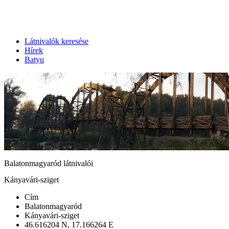
Látnivalók keresése
Hírek
Batyu
Balatonmagyaród látnivalói
Kányavári-sziget
Cím
Balatonmagyaród
Kányavári-sziget
46.616204 N, 17.166264 E