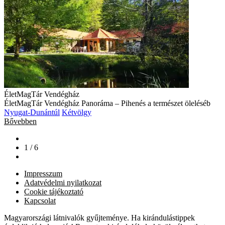
ÉletMagTár Vendégház
ÉletMagTár Vendégház Panoráma – Pihenés a természet öleléséb
Nyugat-Dunántúl
Kétvölgy
Bővebben
1 / 6
Impresszum
Adatvédelmi nyilatkozat
Cookie tájékoztató
Kapcsolat
Magyarországi látnivalók gyűjteménye. Ha kirándulástippek