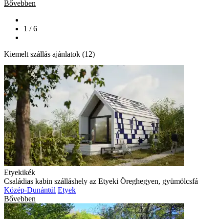
Bővebben
1 / 6
Kiemelt szállás ajánlatok (12)
Etyekikék
Családias kabin szálláshely az Etyeki Öreghegyen, gyümölcsfá
Közép-Dunántúl
Etyek
Bővebben