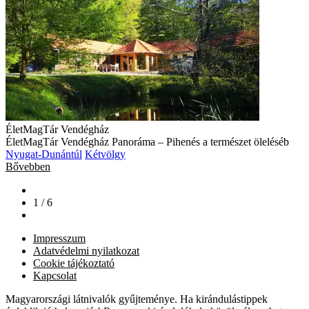
ÉletMagTár Vendégház
ÉletMagTár Vendégház Panoráma – Pihenés a természet öleléséb
Nyugat-Dunántúl
Kétvölgy
Bővebben
1 / 6
Impresszum
Adatvédelmi nyilatkozat
Cookie tájékoztató
Kapcsolat
Magyarországi látnivalók gyűjteménye. Ha kirándulástippek