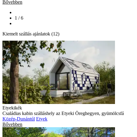
Bővebben
1 / 6
Kiemelt szállás ajánlatok (12)
Etyekikék
Családias kabin szálláshely az Etyeki Öreghegyen, gyümölcsfá
Közép-Dunántúl
Etyek
Bővebben