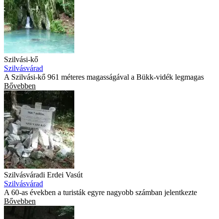
Szilvási-kő
Szilvásvárad
A Szilvási-kő 961 méteres magasságával a Bükk-vidék legmagas
Bővebben
Szilvásváradi Erdei Vasút
Szilvásvárad
A 60-as években a turisták egyre nagyobb számban jelentkezte
Bővebben