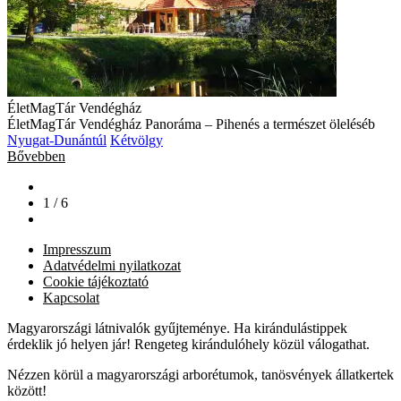
ÉletMagTár Vendégház
ÉletMagTár Vendégház Panoráma – Pihenés a természet öleléséb
Nyugat-Dunántúl
Kétvölgy
Bővebben
1 / 6
Impresszum
Adatvédelmi nyilatkozat
Cookie tájékoztató
Kapcsolat
Magyarországi látnivalók gyűjteménye. Ha kirándulástippek
érdeklik jó helyen jár! Rengeteg kirándulóhely közül válogathat.
Nézzen körül a magyarországi arborétumok, tanösvények állatkertek
között!