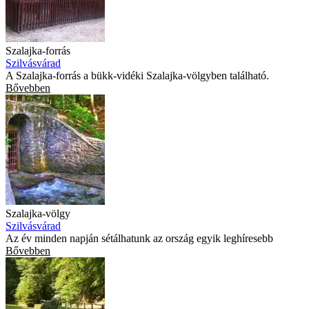
Szalajka-forrás
Szilvásvárad
A Szalajka-forrás a bükk-vidéki Szalajka-völgyben található.
Bővebben
Szalajka-völgy
Szilvásvárad
Az év minden napján sétálhatunk az ország egyik leghíresebb
Bővebben