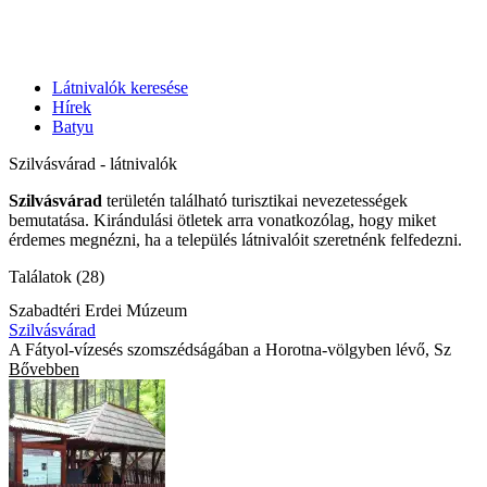
Látnivalók keresése
Hírek
Batyu
Szilvásvárad - látnivalók
Szilvásvárad
területén található turisztikai nevezetességek
bemutatása. Kirándulási ötletek arra vonatkozólag, hogy miket
érdemes megnézni, ha a település látnivalóit szeretnénk felfedezni.
Találatok (28)
Szabadtéri Erdei Múzeum
Szilvásvárad
A Fátyol-vízesés szomszédságában a Horotna-völgyben lévő, Sz
Bővebben