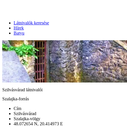
Látnivalók keresése
Hírek
Batyu
Szilvásvárad látnivalói
Szalajka-forrás
Cím
Szilvásvárad
Szalajka-völgy
48.072654 N, 20.414973 E