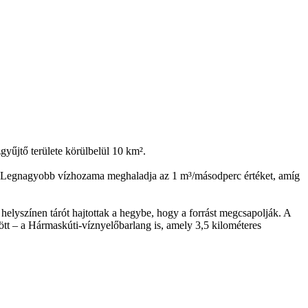
gyűjtő területe körülbelül 10 km².
ébe. Legnagyobb vízhozama meghaladja az 1 m³/másodperc értéket, amíg
i helyszínen tárót hajtottak a hegybe, hogy a forrást megcsapolják. A
zött – a Hármaskúti-víznyelőbarlang is, amely 3,5 kilométeres