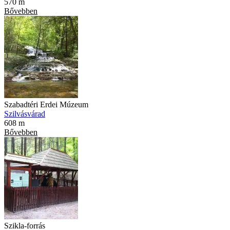
570 m
Bővebben
Szabadtéri Erdei Múzeum
Szilvásvárad
608 m
Bővebben
Szikla-forrás