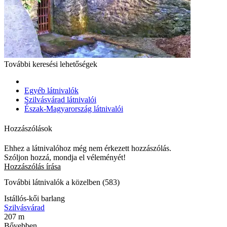
További keresési lehetőségek
Egyéb látnivalók
Szilvásvárad látnivalói
Észak-Magyarország látnivalói
Hozzászólások
Ehhez a látnivalóhoz még nem érkezett hozzászólás.
Szóljon hozzá, mondja el véleményét!
Hozzászólás írása
További látnivalók a közelben (583)
Istállós-kői barlang
Szilvásvárad
207 m
Bővebben