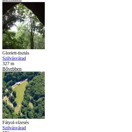
Gloriett-tisztás
Szilvásvárad
327 m
Bővebben
Fátyol-vízesés
Szilvásvárad