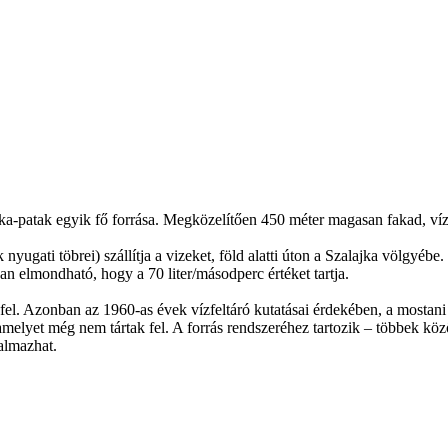
jka-patak egyik fő forrása. Megközelítően 450 méter magasan fakad, víz
yugati töbrei) szállítja a vizeket, föld alatti úton a Szalajka völgy
an elmondható, hogy a 70 liter/másodperc értéket tartja.
rt fel. Azonban az 1960-as évek vízfeltáró kutatásai érdekében, a mostan
 amelyet még nem tártak fel. A forrás rendszeréhez tartozik – többek kö
talmazhat.