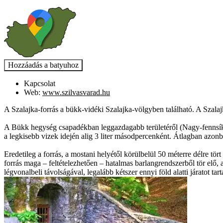
Kapcsolat
Web:
www.szilvasvarad.hu
A Szalajka-forrás a bükk-vidéki Szalajka-völgyben található. A Szala
A Bükk hegység csapadékban leggazdagabb területéről (Nagy-fennsík n
a legkisebb vizek idején alig 3 liter másodpercenként. Átlagban azonb
Eredetileg a forrás, a mostani helyétől körülbelül 50 méterre délre tö
forrás maga – feltételezhetően – hatalmas barlangrendszerből tör elő,
légvonalbeli távolságával, legalább kétszer ennyi föld alatti járatot tar