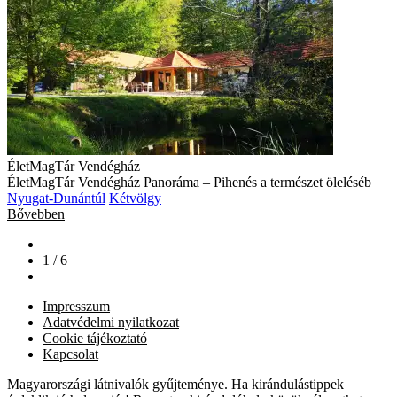
ÉletMagTár Vendégház
ÉletMagTár Vendégház Panoráma – Pihenés a természet öleléséb
Nyugat-Dunántúl
Kétvölgy
Bővebben
1 / 6
Impresszum
Adatvédelmi nyilatkozat
Cookie tájékoztató
Kapcsolat
Magyarországi látnivalók gyűjteménye. Ha kirándulástippek