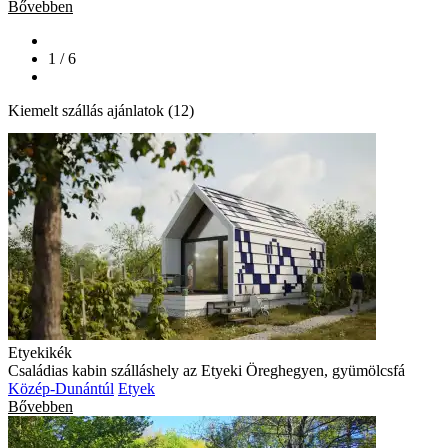
Bővebben
1 / 6
Kiemelt szállás ajánlatok (12)
Etyekikék
Családias kabin szálláshely az Etyeki Öreghegyen, gyümölcsfá
Közép-Dunántúl
Etyek
Bővebben