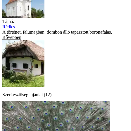
Tájház
Rédics
A történeti falumagban, dombon álló tapasztott boronafalas,
Bővebben
Szerkesztőségi ajánlat (12)