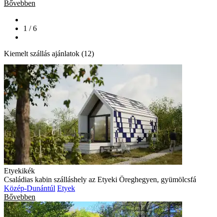
Bővebben
1 / 6
Kiemelt szállás ajánlatok (12)
Etyekikék
Családias kabin szálláshely az Etyeki Öreghegyen, gyümölcsfá
Közép-Dunántúl
Etyek
Bővebben