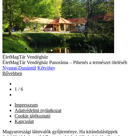
ÉletMagTár Vendégház
ÉletMagTár Vendégház Panoráma – Pihenés a természet öleléséb
Nyugat-Dunántúl
Kétvölgy
Bővebben
1 / 6
Impresszum
Adatvédelmi nyilatkozat
Cookie tájékoztató
Kapcsolat
Magyarországi látnivalók gyűjteménye. Ha kirándulástippek