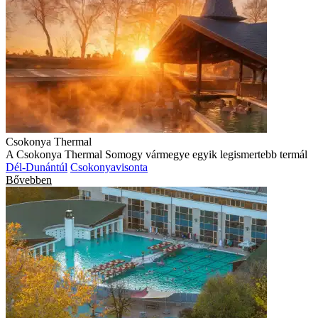
Csokonya Thermal
A Csokonya Thermal Somogy vármegye egyik legismertebb termál
Dél-Dunántúl
Csokonyavisonta
Bővebben