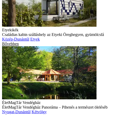
Etyekikék
Családias kabin szálláshely az Etyeki Öreghegyen, gyümölcsfá
Közép-Dunántúl
Etyek
Bővebben
ÉletMagTár Vendégház
ÉletMagTár Vendégház Panoráma – Pihenés a természet öleléséb
Nyugat-Dunántúl
Kétvölgy