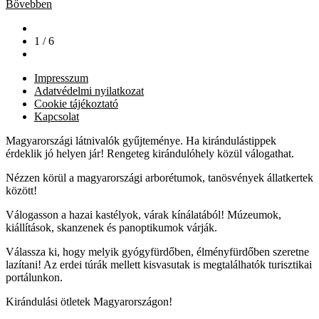
Bővebben
1 / 6
Impresszum
Adatvédelmi nyilatkozat
Cookie tájékoztató
Kapcsolat
Magyarországi látnivalók gyűjteménye. Ha kirándulástippek
érdeklik jó helyen jár! Rengeteg kirándulóhely közül válogathat.
Nézzen körül a magyarországi arborétumok, tanösvények állatkertek
között!
Válogasson a hazai kastélyok, várak kínálatából! Múzeumok,
kiállítások, skanzenek és panoptikumok várják.
Válassza ki, hogy melyik gyógyfürdőben, élményfürdőben szeretne
lazítani! Az erdei túrák mellett kisvasutak is megtalálhatók turisztikai
portálunkon.
Kirándulási ötletek Magyarországon!