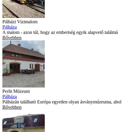
Pálházi Vizimalom
Pálháza
A malom - azon túl, hogy az emberiség egyik alapvető találmá
Bővebben
Perlit Múzeum
Pálháza
Pálházán található Európa egyetlen olyan ásványmúzeuma, ahol
Bővebben