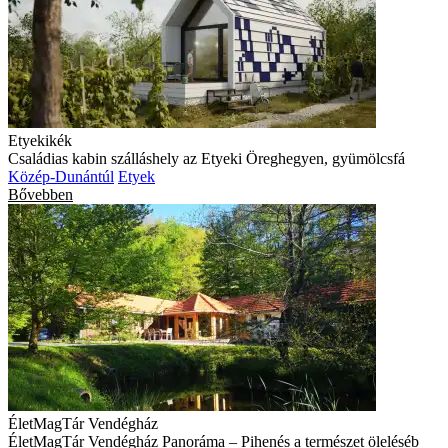
Etyekikék
Családias kabin szálláshely az Etyeki Öreghegyen, gyümölcsfá
Közép-Dunántúl
Etyek
Bővebben
ÉletMagTár Vendégház
ÉletMagTár Vendégház Panoráma – Pihenés a természet öleléséb