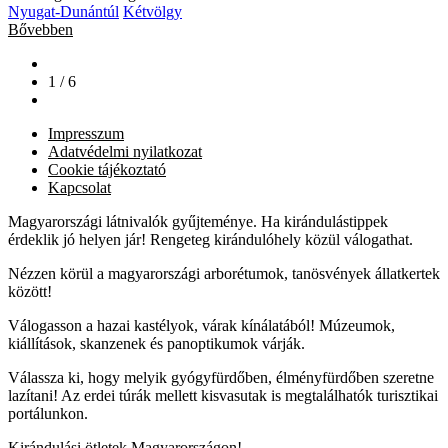
Nyugat-Dunántúl
Kétvölgy
Bővebben
1 / 6
Impresszum
Adatvédelmi nyilatkozat
Cookie tájékoztató
Kapcsolat
Magyarországi látnivalók gyűjteménye. Ha kirándulástippek
érdeklik jó helyen jár! Rengeteg kirándulóhely közül válogathat.
Nézzen körül a magyarországi arborétumok, tanösvények állatkertek
között!
Válogasson a hazai kastélyok, várak kínálatából! Múzeumok,
kiállítások, skanzenek és panoptikumok várják.
Válassza ki, hogy melyik gyógyfürdőben, élményfürdőben szeretne
lazítani! Az erdei túrák mellett kisvasutak is megtalálhatók turisztikai
portálunkon.
Kirándulási ötletek Magyarországon!