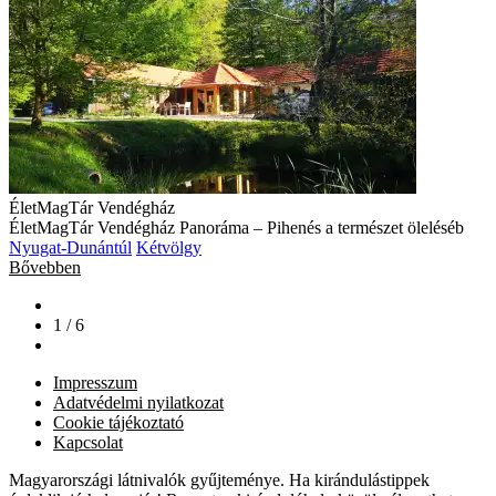
ÉletMagTár Vendégház
ÉletMagTár Vendégház Panoráma – Pihenés a természet öleléséb
Nyugat-Dunántúl
Kétvölgy
Bővebben
1 / 6
Impresszum
Adatvédelmi nyilatkozat
Cookie tájékoztató
Kapcsolat
Magyarországi látnivalók gyűjteménye. Ha kirándulástippek