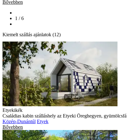
Bővebben
1 / 6
Kiemelt szállás ajánlatok (12)
Etyekikék
Családias kabin szálláshely az Etyeki Öreghegyen, gyümölcsfá
Közép-Dunántúl
Etyek
Bővebben