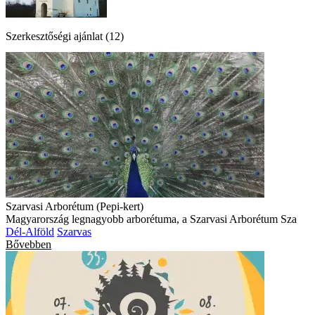
Szerkesztőségi ajánlat (12)
Szarvasi Arborétum (Pepi-kert)
Magyarország legnagyobb arborétuma, a Szarvasi Arborétum Sza
Dél-Alföld
Szarvas
Bővebben