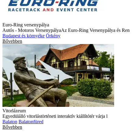
Euro-Ring versenypálya
Autós - Motoros VersenypályaAz Euro-Ring Versenypálya és Ren
Budapest és környéke
Örkény
Bővebben
Vitorlázeum
Egyedülálló vitorlástörténeti interaktív kiállítótér várja l
Balaton
Balatonfüred
Bővebben