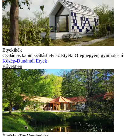
Etyekikék
Családias kabin szálláshely az Etyeki Öreghegyen, gyümölcsfá
Közép-Dunántúl
Etyek
Bővebben
ÉletMagTár Vendégház