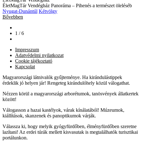
ÉletMagTár Vendégház Panoráma – Pihenés a természet öleléséb
Nyugat-Dunántúl
Kétvölgy
Bővebben
1 / 6
Impresszum
Adatvédelmi nyilatkozat
Cookie tájékoztató
Kapcsolat
Magyarországi látnivalók gyűjteménye. Ha kirándulástippek
érdeklik jó helyen jár! Rengeteg kirándulóhely közül válogathat.
Nézzen körül a magyarországi arborétumok, tanösvények állatkertek
között!
Válogasson a hazai kastélyok, várak kínálatából! Múzeumok,
kiállítások, skanzenek és panoptikumok várják.
Válassza ki, hogy melyik gyógyfürdőben, élményfürdőben szeretne
lazítani! Az erdei túrák mellett kisvasutak is megtalálhatók turisztikai
portálunkon.