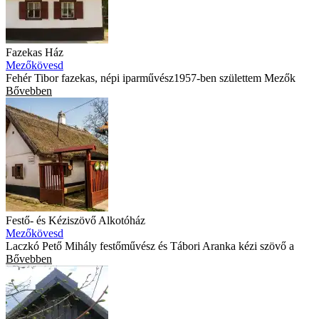
Fazekas Ház
Mezőkövesd
Fehér Tibor fazekas, népi iparművész1957-ben születtem Mezők
Bővebben
Festő- és Kéziszövő Alkotóház
Mezőkövesd
Laczkó Pető Mihály festőművész és Tábori Aranka kézi szövő a
Bővebben