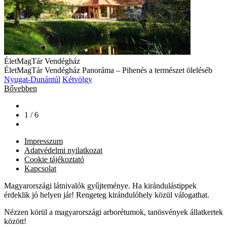
ÉletMagTár Vendégház
ÉletMagTár Vendégház Panoráma – Pihenés a természet öleléséb
Nyugat-Dunántúl
Kétvölgy
Bővebben
1 / 6
Impresszum
Adatvédelmi nyilatkozat
Cookie tájékoztató
Kapcsolat
Magyarországi látnivalók gyűjteménye. Ha kirándulástippek
érdeklik jó helyen jár! Rengeteg kirándulóhely közül válogathat.
Nézzen körül a magyarországi arborétumok, tanösvények állatkertek
között!