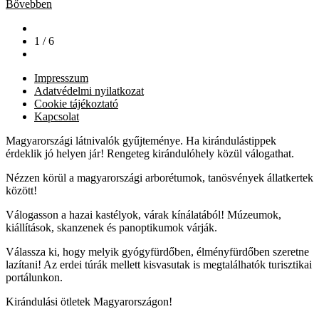
Bővebben
1 / 6
Impresszum
Adatvédelmi nyilatkozat
Cookie tájékoztató
Kapcsolat
Magyarországi látnivalók gyűjteménye. Ha kirándulástippek
érdeklik jó helyen jár! Rengeteg kirándulóhely közül válogathat.
Nézzen körül a magyarországi arborétumok, tanösvények állatkertek
között!
Válogasson a hazai kastélyok, várak kínálatából! Múzeumok,
kiállítások, skanzenek és panoptikumok várják.
Válassza ki, hogy melyik gyógyfürdőben, élményfürdőben szeretne
lazítani! Az erdei túrák mellett kisvasutak is megtalálhatók turisztikai
portálunkon.
Kirándulási ötletek Magyarországon!