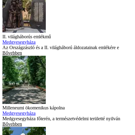
II. világháborús emlékmű
Medgyesegyháza
Az Országzászló és a II. világháború áldozatainak emlékére e
Bővebben
Milleneumi ökomenikus kápolna
Medgyesegyháza
Medgyesegyháza főterén, a természetvédelmi területté nyilván
Bővebben