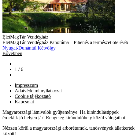
ÉletMagTár Vendégház
ÉletMagTár Vendégház Panoráma – Pihenés a természet öleléséb
Nyugat-Dunántúl
Kétvölgy
Bővebben
1 / 6
Impresszum
Adatvédelmi nyilatkozat
Cookie tájékoztató
Kapcsolat
Magyarországi látnivalók gyűjteménye. Ha kirándulástippek
érdeklik jó helyen jár! Rengeteg kirándulóhely közül válogathat.
Nézzen körül a magyarországi arborétumok, tanösvények állatkertek
között!