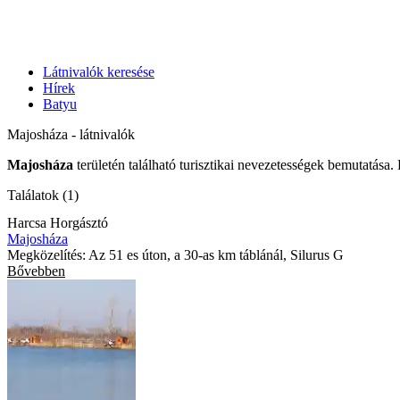
Látnivalók keresése
Hírek
Batyu
Majosháza - látnivalók
Majosháza
területén található turisztikai nevezetességek bemutatása.
Találatok (1)
Harcsa Horgásztó
Majosháza
Megközelítés: Az 51 es úton, a 30-as km táblánál, Silurus G
Bővebben