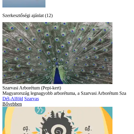
Szerkesztőségi ajánlat (12)
Szarvasi Arborétum (Pepi-kert)
Magyarország legnagyobb arborétuma, a Szarvasi Arborétum Sza
Dél-Alföld
Szarvas
Bővebben