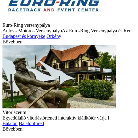
Euro-Ring versenypálya
Autós - Motoros VersenypályaAz Euro-Ring Versenypálya és Ren
Budapest és környéke
Örkény
Bővebben
Vitorlázeum
Egyedülálló vitorlástörténeti interaktív kiállítótér várja l
Balaton
Balatonfüred
Bővebben