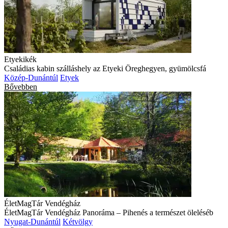
Etyekikék
Családias kabin szálláshely az Etyeki Öreghegyen, gyümölcsfá
Közép-Dunántúl
Etyek
Bővebben
ÉletMagTár Vendégház
ÉletMagTár Vendégház Panoráma – Pihenés a természet öleléséb
Nyugat-Dunántúl
Kétvölgy