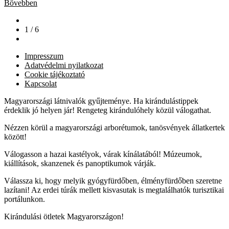
Bővebben
1 / 6
Impresszum
Adatvédelmi nyilatkozat
Cookie tájékoztató
Kapcsolat
Magyarországi látnivalók gyűjteménye. Ha kirándulástippek
érdeklik jó helyen jár! Rengeteg kirándulóhely közül válogathat.
Nézzen körül a magyarországi arborétumok, tanösvények állatkertek
között!
Válogasson a hazai kastélyok, várak kínálatából! Múzeumok,
kiállítások, skanzenek és panoptikumok várják.
Válassza ki, hogy melyik gyógyfürdőben, élményfürdőben szeretne
lazítani! Az erdei túrák mellett kisvasutak is megtalálhatók turisztikai
portálunkon.
Kirándulási ötletek Magyarországon!