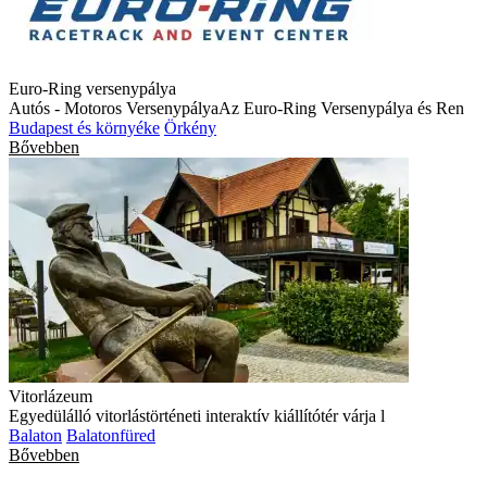
Euro-Ring versenypálya
Autós - Motoros VersenypályaAz Euro-Ring Versenypálya és Ren
Budapest és környéke
Örkény
Bővebben
Vitorlázeum
Egyedülálló vitorlástörténeti interaktív kiállítótér várja l
Balaton
Balatonfüred
Bővebben