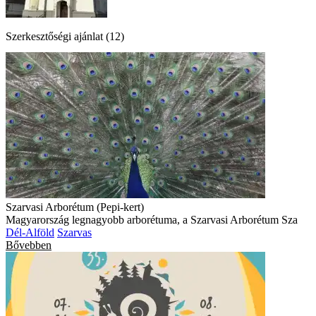
Szerkesztőségi ajánlat (12)
Szarvasi Arborétum (Pepi-kert)
Magyarország legnagyobb arborétuma, a Szarvasi Arborétum Sza
Dél-Alföld
Szarvas
Bővebben