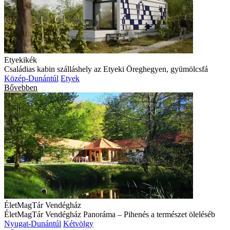
Etyekikék
Családias kabin szálláshely az Etyeki Öreghegyen, gyümölcsfá
Közép-Dunántúl
Etyek
Bővebben
ÉletMagTár Vendégház
ÉletMagTár Vendégház Panoráma – Pihenés a természet öleléséb
Nyugat-Dunántúl
Kétvölgy