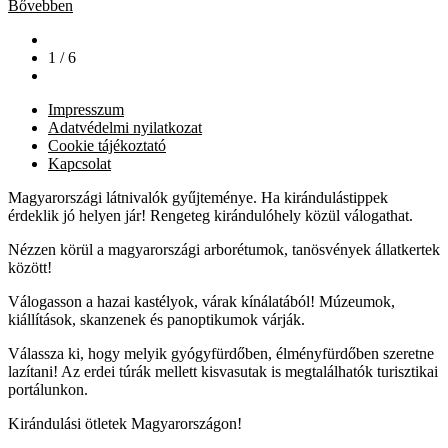
Bővebben
1 / 6
Impresszum
Adatvédelmi nyilatkozat
Cookie tájékoztató
Kapcsolat
Magyarországi látnivalók gyűjteménye. Ha kirándulástippek
érdeklik jó helyen jár! Rengeteg kirándulóhely közül válogathat.
Nézzen körül a magyarországi arborétumok, tanösvények állatkertek
között!
Válogasson a hazai kastélyok, várak kínálatából! Múzeumok,
kiállítások, skanzenek és panoptikumok várják.
Válassza ki, hogy melyik gyógyfürdőben, élményfürdőben szeretne
lazítani! Az erdei túrák mellett kisvasutak is megtalálhatók turisztikai
portálunkon.
Kirándulási ötletek Magyarországon!