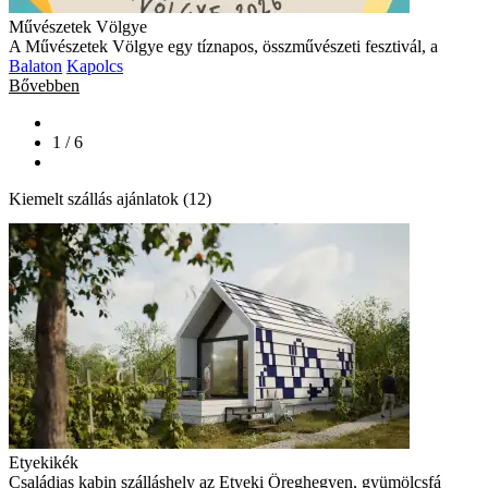
Művészetek Völgye
A Művészetek Völgye egy tíznapos, összművészeti fesztivál, a
Balaton
Kapolcs
Bővebben
1 / 6
Kiemelt szállás ajánlatok (12)
Etyekikék
Családias kabin szálláshely az Etyeki Öreghegyen, gyümölcsfá