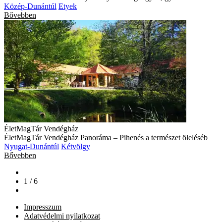
Közép-Dunántúl
Etyek
Bővebben
ÉletMagTár Vendégház
ÉletMagTár Vendégház Panoráma – Pihenés a természet öleléséb
Nyugat-Dunántúl
Kétvölgy
Bővebben
1 / 6
Impresszum
Adatvédelmi nyilatkozat