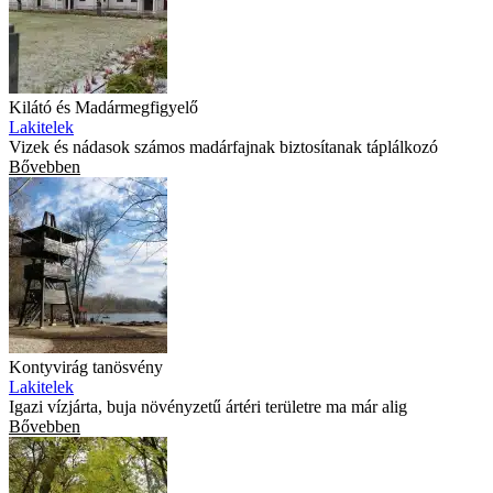
Kilátó és Madármegfigyelő
Lakitelek
Vizek és nádasok számos madárfajnak biztosítanak táplálkozó
Bővebben
Kontyvirág tanösvény
Lakitelek
Igazi vízjárta, buja növényzetű ártéri területre ma már alig
Bővebben