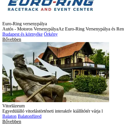
Euro-Ring versenypálya
Autós - Motoros VersenypályaAz Euro-Ring Versenypálya és Ren
Budapest és környéke
Örkény
Bővebben
Vitorlázeum
Egyedülálló vitorlástörténeti interaktív kiállítótér várja l
Balaton
Balatonfüred
Bővebben