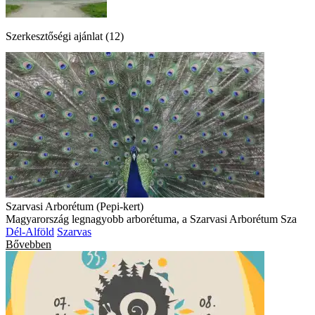
Szerkesztőségi ajánlat (12)
Szarvasi Arborétum (Pepi-kert)
Magyarország legnagyobb arborétuma, a Szarvasi Arborétum Sza
Dél-Alföld
Szarvas
Bővebben