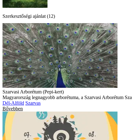
Szerkesztőségi ajánlat (12)
Szarvasi Arborétum (Pepi-kert)
Magyarország legnagyobb arborétuma, a Szarvasi Arborétum Sza
Dél-Alföld
Szarvas
Bővebben