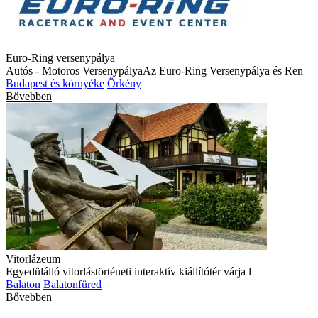
Euro-Ring versenypálya
Autós - Motoros VersenypályaAz Euro-Ring Versenypálya és Ren
Budapest és környéke
Örkény
Bővebben
Vitorlázeum
Egyedülálló vitorlástörténeti interaktív kiállítótér várja l
Balaton
Balatonfüred
Bővebben