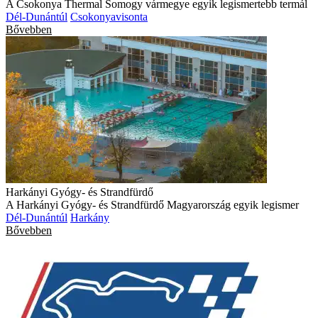
A Csokonya Thermal Somogy vármegye egyik legismertebb termál
Dél-Dunántúl
Csokonyavisonta
Bővebben
Harkányi Gyógy- és Strandfürdő
A Harkányi Gyógy- és Strandfürdő Magyarország egyik legismer
Dél-Dunántúl
Harkány
Bővebben