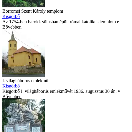
Borromei Szent Károly templom
Kisgörbő
Az 1754-ben barokk stílusban épült római katolikus templom e
Bővebben
I. világháborús emlékmű
Kisgörbő
Kisgörbő I. világháborús emlékművét 1936. augusztus 30-án, v
Bővebben