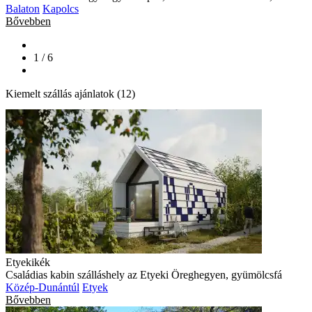
Balaton
Kapolcs
Bővebben
1 / 6
Kiemelt szállás ajánlatok (12)
Etyekikék
Családias kabin szálláshely az Etyeki Öreghegyen, gyümölcsfá
Közép-Dunántúl
Etyek
Bővebben