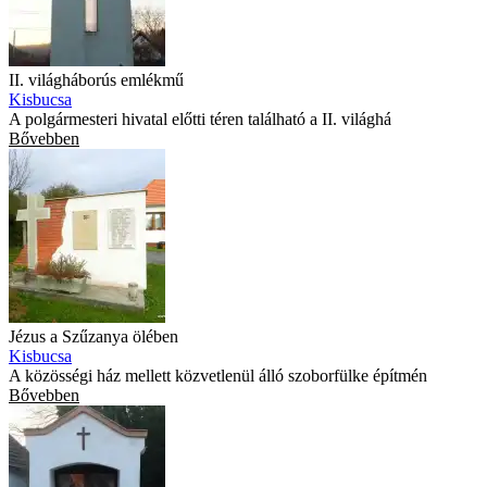
II. világháborús emlékmű
Kisbucsa
A polgármesteri hivatal előtti téren található a II. világhá
Bővebben
Jézus a Szűzanya ölében
Kisbucsa
A közösségi ház mellett közvetlenül álló szoborfülke építmén
Bővebben