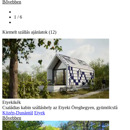
Bővebben
1 / 6
Kiemelt szállás ajánlatok (12)
Etyekikék
Családias kabin szálláshely az Etyeki Öreghegyen, gyümölcsfá
Közép-Dunántúl
Etyek
Bővebben