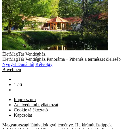
ÉletMagTár Vendégház
ÉletMagTár Vendégház Panoráma – Pihenés a természet öleléséb
Nyugat-Dunántúl
Kétvölgy
Bővebben
1 / 6
Impresszum
Adatvédelmi nyilatkozat
Cookie tájékoztató
Kapcsolat
Magyarországi látnivalók gyűjteménye. Ha kirándulástippek