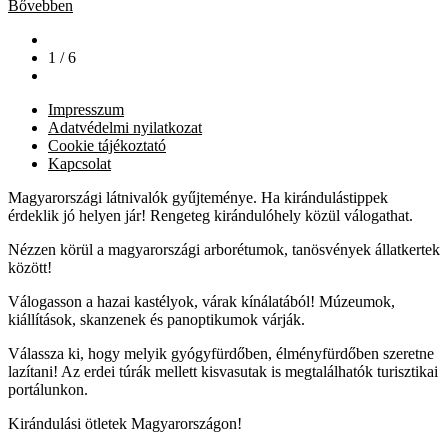
Bővebben
1 / 6
Impresszum
Adatvédelmi nyilatkozat
Cookie tájékoztató
Kapcsolat
Magyarországi látnivalók gyűjteménye. Ha kirándulástippek
érdeklik jó helyen jár! Rengeteg kirándulóhely közül válogathat.
Nézzen körül a magyarországi arborétumok, tanösvények állatkertek
között!
Válogasson a hazai kastélyok, várak kínálatából! Múzeumok,
kiállítások, skanzenek és panoptikumok várják.
Válassza ki, hogy melyik gyógyfürdőben, élményfürdőben szeretne
lazítani! Az erdei túrák mellett kisvasutak is megtalálhatók turisztikai
portálunkon.
Kirándulási ötletek Magyarországon!