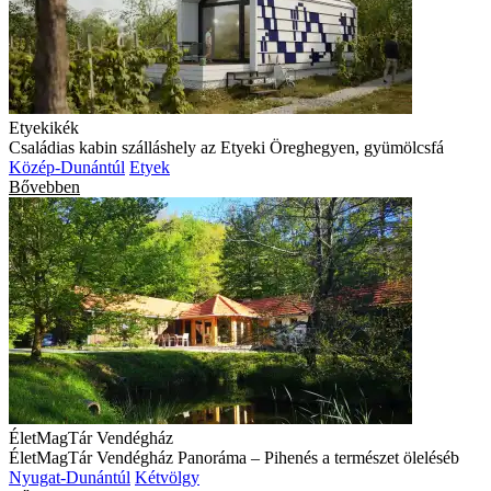
Etyekikék
Családias kabin szálláshely az Etyeki Öreghegyen, gyümölcsfá
Közép-Dunántúl
Etyek
Bővebben
ÉletMagTár Vendégház
ÉletMagTár Vendégház Panoráma – Pihenés a természet öleléséb
Nyugat-Dunántúl
Kétvölgy