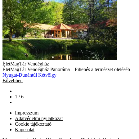
ÉletMagTár Vendégház
ÉletMagTár Vendégház Panoráma – Pihenés a természet öleléséb
Nyugat-Dunántúl
Kétvölgy
Bővebben
1 / 6
Impresszum
Adatvédelmi nyilatkozat
Cookie tájékoztató
Kapcsolat