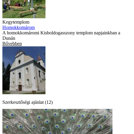
Kegytemplom
Homokkomárom
A homokkomáromi Kisboldogasszony templom napjainkban a
Dunán
Bővebben
Szerkesztőségi ajánlat (12)