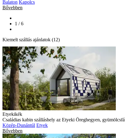
Balaton
Kapolcs
Bővebben
1 / 6
Kiemelt szállás ajánlatok (12)
Etyekikék
Családias kabin szálláshely az Etyeki Öreghegyen, gyümölcsfá
Közép-Dunántúl
Etyek
Bővebben