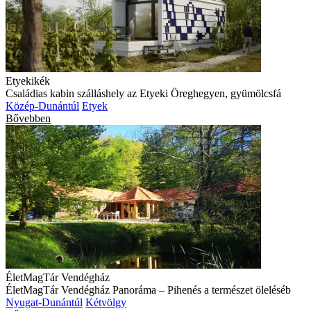
Etyekikék
Családias kabin szálláshely az Etyeki Öreghegyen, gyümölcsfá
Közép-Dunántúl
Etyek
Bővebben
ÉletMagTár Vendégház
ÉletMagTár Vendégház Panoráma – Pihenés a természet öleléséb
Nyugat-Dunántúl
Kétvölgy