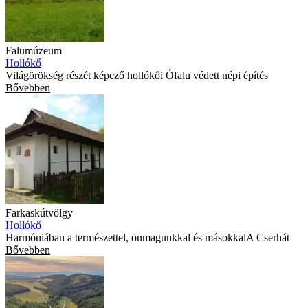
Falumúzeum
Hollókő
Világörökség részét képező hollókői Ófalu védett népi építés
Bővebben
Farkaskútvölgy
Hollókő
Harmóniában a természettel, önmagunkkal és másokkalA Cserhát
Bővebben