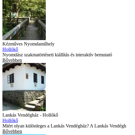
Kézműves Nyomdaműhely
Hollókő
Nyomdász szakmatörténeti kiállítás és interaktív bemutató
Bővebben
Lankás Vendégház - Hollókő
Hollókő
Miért olyan különleges a Lankás Vendégház? A Lankás Vendégh
Bővebben