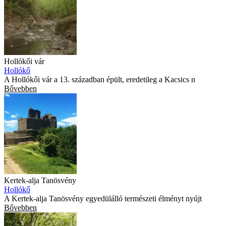
Hollókői vár
Hollókő
A Hollókői vár a 13. században épült, eredetileg a Kacsics n
Bővebben
Kertek-alja Tanösvény
Hollókő
A Kertek-alja Tanösvény egyedülálló természeti élményt nyújt
Bővebben