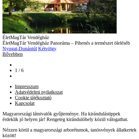
ÉletMagTár Vendégház
ÉletMagTár Vendégház Panoráma – Pihenés a természet öleléséb
Nyugat-Dunántúl
Kétvölgy
Bővebben
1 / 6
Impresszum
Adatvédelmi nyilatkozat
Cookie tájékoztató
Kapcsolat
Magyarországi látnivalók gyűjteménye. Ha kirándulástippek
érdeklik jó helyen jár! Rengeteg kirándulóhely közül válogathat.
Nézzen körül a magyarországi arborétumok, tanösvények állatkertek
között!