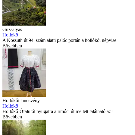
Guzsalyas
Hollókő
A Kossuth út 94. szám alatti palóc portán a hollókői népvise
Bővebben
Hollókői tanösvény
Hollókő
Hollókő-Ófalutól nyugatra a rimóci út mellett található az I
Bővebben