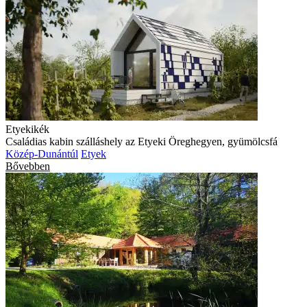
Etyekikék
Családias kabin szálláshely az Etyeki Öreghegyen, gyümölcsfá
Közép-Dunántúl
Etyek
Bővebben