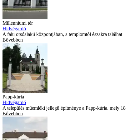
Millenniumi tér
Hidvégardó
A falu orsóalakú központjában, a templomtól északra találhat
Bővebben
Papp-kúria
Hidvégardó
A település műemléki jellegű építménye a Papp-kúria, mely 18
Bővebben