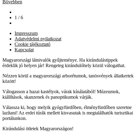
Bővebben
1 / 6
Impresszum
Adatvédelmi nyilatkozat
Cookie tájékoztató
Kapcsolat
Magyarországi látnivalók gyűjteménye. Ha kirándulástippek
érdeklik jó helyen jár! Rengeteg kirándulóhely közül válogathat.
Nézzen körül a magyarországi arborétumok, tanösvények állatkertek
között!
Válogasson a hazai kastélyok, várak kínálatából! Múzeumok,
kiállítások, skanzenek és panoptikumok várják.
Válassza ki, hogy melyik gyógyfürdőben, élményfürdőben szeretne
lazítani! Az erdei túrák mellett kisvasutak is megtalálhatók turisztikai
portálunkon.
Kirándulási ötletek Magyarországon!