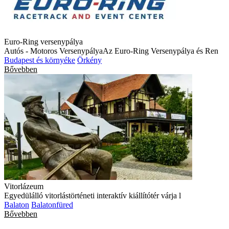
Euro-Ring versenypálya
Autós - Motoros VersenypályaAz Euro-Ring Versenypálya és Ren
Budapest és környéke
Örkény
Bővebben
Vitorlázeum
Egyedülálló vitorlástörténeti interaktív kiállítótér várja l
Balaton
Balatonfüred
Bővebben