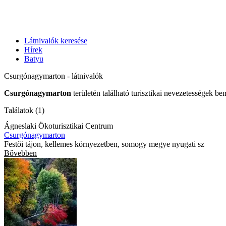
Látnivalók keresése
Hírek
Batyu
Csurgónagymarton - látnivalók
Csurgónagymarton
területén található turisztikai nevezetességek be
Találatok (1)
Ágneslaki Ökoturisztikai Centrum
Csurgónagymarton
Festői tájon, kellemes környezetben, somogy megye nyugati sz
Bővebben