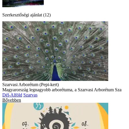
Szerkesztőségi ajánlat (12)
Szarvasi Arborétum (Pepi-kert)
Magyarország legnagyobb arborétuma, a Szarvasi Arborétum Sza
Dél-Alföld
Szarvas
Bővebben