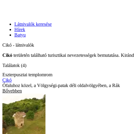
Látnivalók keresése
Hírek
Batyu
Cikó - látnivalók
Cikó
területén található turisztikai nevezetességek bemutatása. Kiránd
Találatok (4)
Eszterpusztai templomrom
Cikó
Ófaluhoz közel, a Völgységi-patak déli oldalvölgyében, a Rák
Bővebben