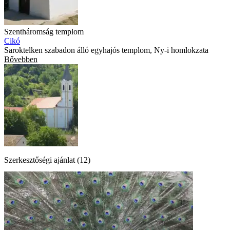
Szentháromság templom
Cikó
Saroktelken szabadon álló egyhajós templom, Ny-i homlokzata
Bővebben
Szerkesztőségi ajánlat (12)