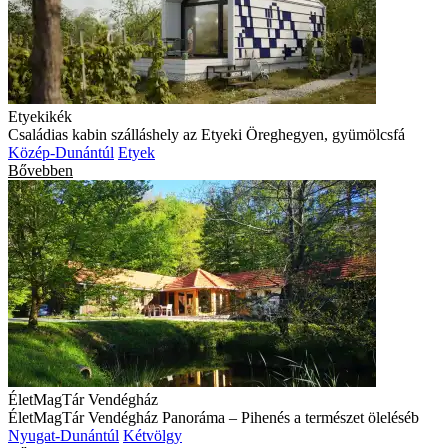
Etyekikék
Családias kabin szálláshely az Etyeki Öreghegyen, gyümölcsfá
Közép-Dunántúl
Etyek
Bővebben
ÉletMagTár Vendégház
ÉletMagTár Vendégház Panoráma – Pihenés a természet öleléséb
Nyugat-Dunántúl
Kétvölgy