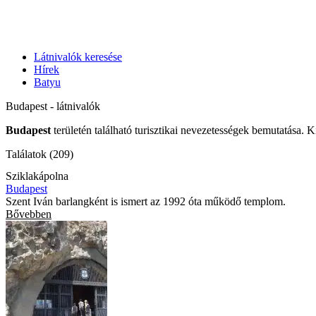
Látnivalók keresése
Hírek
Batyu
Budapest - látnivalók
Budapest
területén található turisztikai nevezetességek bemutatása. K
Találatok (209)
Sziklakápolna
Budapest
Szent Iván barlangként is ismert az 1992 óta működő templom.
Bővebben