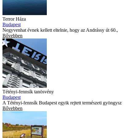
Terror Háza
Budapest
Negyvenhat évnek kellett eltelnie, hogy az Andrássy út 60.,
Bővebben
Tétényi-fennsík tanösvény
Budapest
A Tétényi-fennsík Budapest egyik rejtett természeti gyöngysz
Bővebben