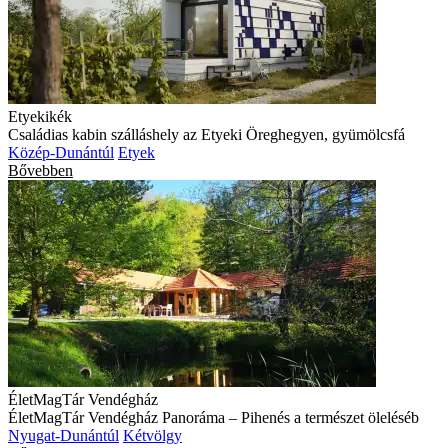
Etyekikék
Családias kabin szálláshely az Etyeki Öreghegyen, gyümölcsfá
Közép-Dunántúl
Etyek
Bővebben
ÉletMagTár Vendégház
ÉletMagTár Vendégház Panoráma – Pihenés a természet öleléséb
Nyugat-Dunántúl
Kétvölgy