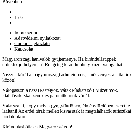
Bővebben
1 / 6
Impresszum
Adatvédelmi nyilatkozat
Cookie tájékoztató
Kapcsolat
Magyarországi látnivalók gyűjteménye. Ha kirándulástippek
érdeklik jó helyen jár! Rengeteg kirándulóhely közül válogathat.
Nézzen körül a magyarországi arborétumok, tanösvények állatkertek
között!
Válogasson a hazai kastélyok, várak kínálatából! Múzeumok,
kiállítások, skanzenek és panoptikumok várják.
Válassza ki, hogy melyik gyógyfürdőben, élményfürdőben szeretne
lazítani! Az erdei túrák mellett kisvasutak is megtalálhatók turisztikai
portálunkon.
Kirándulási ötletek Magyarországon!